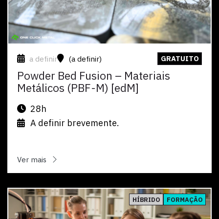
a definir
(a definir)
GRATUITO
Powder Bed Fusion – Materiais
Metálicos (PBF-M) [edM]
28h
A definir brevemente.
Ver mais
Ver
HÍBRIDO
FORMAÇÃO