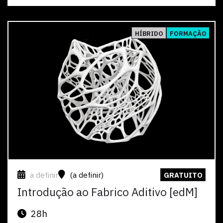
Ver
HÍBRIDO
FORMAÇÃO
a definir
(a definir)
GRATUITO
Introdução ao Fabrico Aditivo [edM]
28h