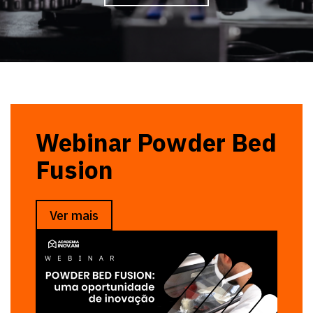
Webinar Powder Bed
Fusion
28 de janeiro 11:30h
Ver mais