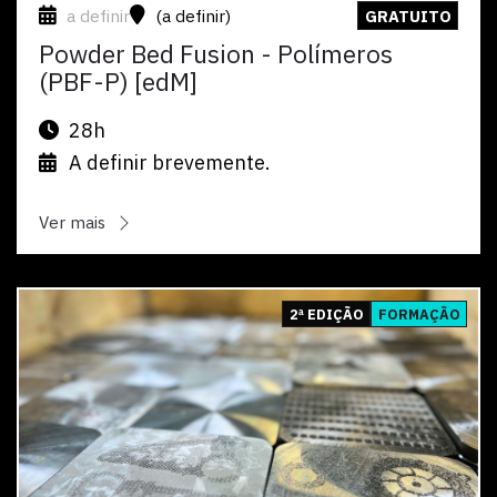
a definir
(a definir)
GRATUITO
Powder Bed Fusion - Polímeros
(PBF-P) [edM]
28h
A definir brevemente.
Ver mais
Ver
2ª EDIÇÃO
FORMAÇÃO